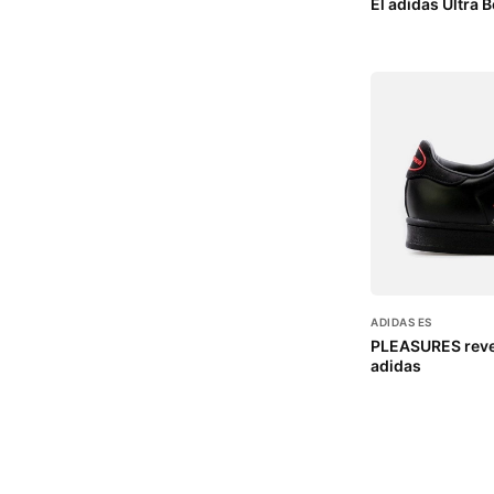
El adidas Ultra 
ADIDAS ES
PLEASURES revel
adidas