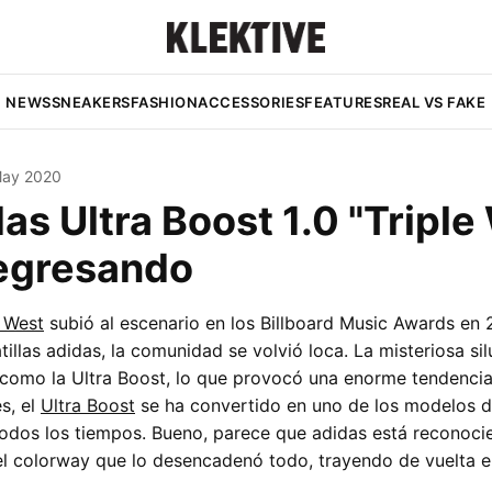
NEWS
SNEAKERS
FASHION
ACCESSORIES
FEATURES
REAL VS FAKE
May 2020
das Ultra Boost 1.0 "Triple
regresando
 West
subió al escenario en los Billboard Music Awards en
tillas adidas, la comunidad se volvió loca. La misteriosa si
como la Ultra Boost, lo que provocó una enorme tendencia 
s, el
Ultra Boost
se ha convertido en uno de los modelos 
odos los tiempos. Bueno, parece que adidas está reconoci
l colorway que lo desencadenó todo, trayendo de vuelta el 