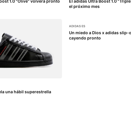
Boost 1.0 "Olive" volverá pronto
El adidas Ultra Boost 1.0 "Tripl
el próximo mes
ADIDAS ES
Un miedo a Dios x adidas slip-
cayendo pronto
a una hábil superestrella