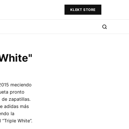
KLEKT STORE
 White"
 2015 meciendo
lueta pronto
de zapatillas.
de adidas más
endo la
“Triple White”.