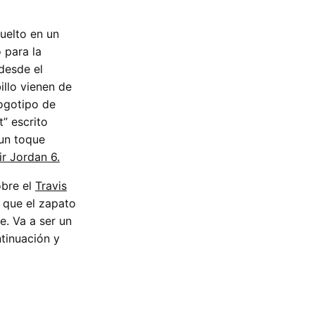
vuelto en un
 para la
desde el
illo vienen de
logotipo de
t” escrito
 un toque
ir Jordan 6.
obre el
Travis
 que el zapato
e. Va a ser un
ntinuación y