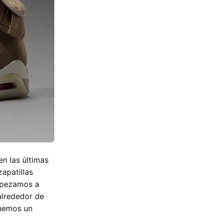
n las últimas
apatillas
mpezamos a
alrededor de
enemos un