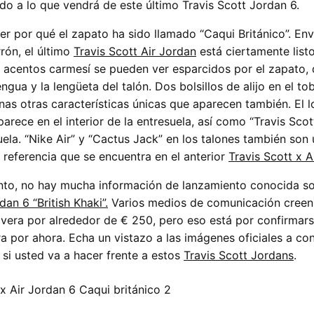
ado a lo que vendrá de este último Travis Scott Jordan 6.
der por qué el zapato ha sido llamado “Caqui Británico”. En
rón, el último
Travis Scott Air Jordan
está ciertamente listo
 acentos carmesí se pueden ver esparcidos por el zapato, 
gua y la lengüeta del talón. Dos bolsillos de alijo en el tob
unas otras características únicas que aparecen también. El 
arece en el interior de la entresuela, así como “Travis Scot
uela. “Nike Air” y “Cactus Jack” en los talones también son
 referencia que se encuentra en el anterior
Travis Scott x A
to, no hay mucha información de lanzamiento conocida s
dan 6 “British Khaki”.
Varios medios de comunicación creen
vera por alrededor de € 250, pero eso está por confirmars
a por ahora. Echa un vistazo a las imágenes oficiales a co
si usted va a hacer frente a estos
Travis Scott Jordans
.