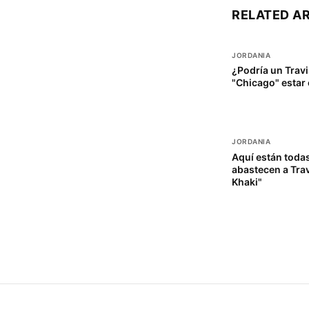
RELATED A
JORDANIA
¿Podría un Travi
"Chicago" estar
JORDANIA
Aquí están todas
abastecen a Trav
Khaki"