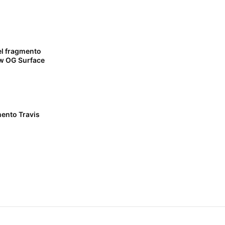
el fragmento
Low OG Surface
mento Travis