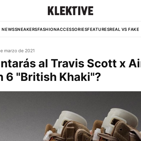
NEWS
SNEAKERS
FASHION
ACCESSORIES
FEATURES
REAL VS FAKE
de marzo de 2021
ntarás al Travis Scott x Ai
 6 "British Khaki"?