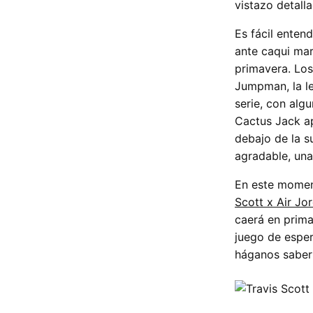
vistazo detall
Es fácil enten
ante caqui mar
primavera. Los
Jumpman, la len
serie, con alg
Cactus Jack ap
debajo de la s
agradable, una
En este momen
Scott x Air Jor
caerá en prima
juego de esper
háganos saber 