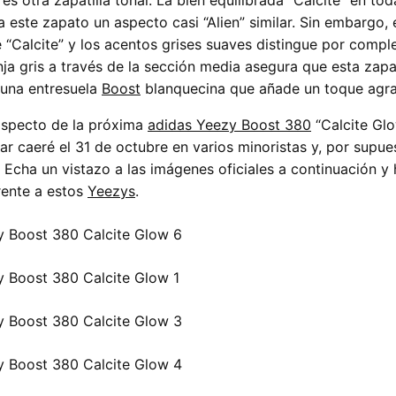
es otra zapatilla tonal. La bien equilibrada “Calcite” en tod
 a este zapato un aspecto casi “Alien” similar. Sin embargo,
e “Calcite” y los acentos grises suaves distingue por comple
ja gris a través de la sección media asegura que esta zapat
 una entresuela
Boost
blanquecina que añade un toque agra
 aspecto de la próxima
adidas Yeezy Boost 380
“Calcite Gl
par caeré el 31 de octubre en varios minoristas y, por supue
 Echa un vistazo a las imágenes oficiales a continuación y
frente a estos
Yeezys
.