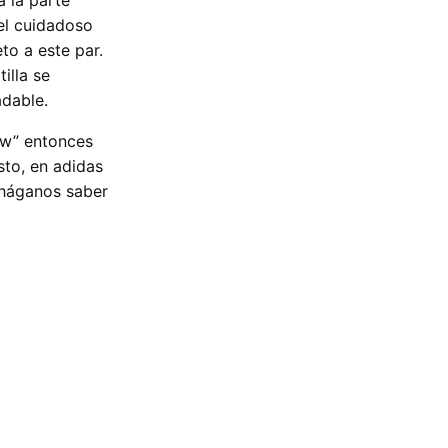
a la parte
 el cuidadoso
to a este par.
illa se
dable.
ow” entonces
sto, en adidas
 háganos saber