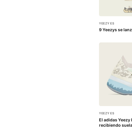
YEEZY ES
9 Yeezys se lanz
YEEZY ES
El adidas Yeezy 
recibiendo suel