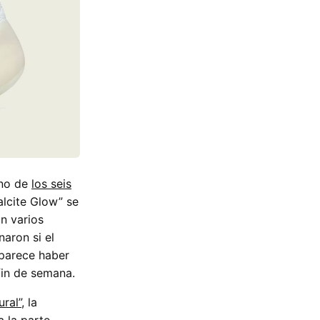
uno de
los seis
alcite Glow” se
n varios
aron si el
 parece haber
fin de semana.
ral”,
la