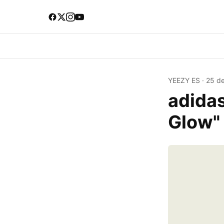
YEEZY ES
·
25 d
adidas
Glow" 