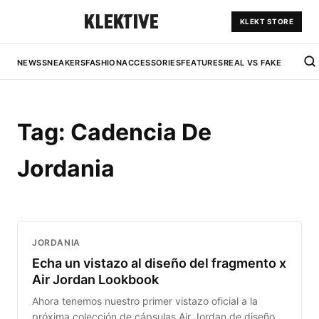
KLEKT STORE
NEWS
SNEAKERS
FASHION
ACCESSORIES
FEATURES
REAL VS FAKE
Tag:
Cadencia De
Jordania
JORDANIA
Echa un vistazo al diseño del fragmento x
Air Jordan Lookbook
Ahora tenemos nuestro primer vistazo oficial a la
próxima colección de cápsulas Air Jordan de diseño