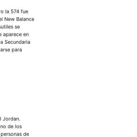
o la 574 fue
 el New Balance
utiles se
ue aparece en
la Secundaria
rarse para
l Jordan.
uno de los
e personas de