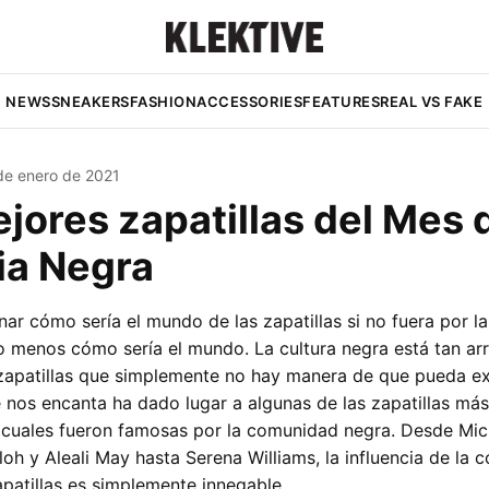
NEWS
SNEAKERS
FASHION
ACCESSORIES
FEATURES
REAL VS FAKE
de enero de 2021
jores zapatillas del Mes d
ia Negra
ginar cómo sería el mundo de las zapatillas si no fuera por 
 menos cómo sería el mundo. La cultura negra está tan arr
 zapatillas que simplemente no hay manera de que pueda exis
 nos encanta ha dado lugar a algunas de las zapatillas más 
 cuales fueron famosas por la comunidad negra. Desde Mic
bloh y Aleali May hasta Serena Williams, la influencia de la
apatillas es simplemente innegable.