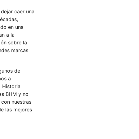
dejar caer una
décadas,
ido en una
an a la
ón sobre la
randes marcas
lgunos de
mos a
 Historia
las BHM y no
 con nuestras
e las mejores