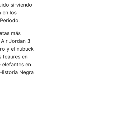
uido sirviendo
 en los
 Período.
uetas más
 Air Jordan 3
gro y el nubuck
s feaures en
e elefantes en
 Historia Negra