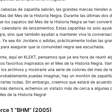
bezas de zapatilla sabrán, las grandes marcas tienden a 
illas del Mes de la Historia Negra. Durante las últimas dos 
e los zapatos del Mes de la Historia Negra se han convert
l calendario de lanzamientos. Estas zapatillas no solo ayud
a, sino que también ayudan a mantener viva la conversaci
ial. Ya sea Air Jordans o adidas, prácticamente todas las g
e para asegurar que la comunidad negra sea escuchada.
nte, aquí en KLEKT, pensamos que ya era hora de reunir a
os favoritos inspirados en el Mes de la Historia Negra. Va
 los archivos y mostrarle una serie de colores del mes de la
robablemente puedas imaginar, hay un montón de zapatil
arlas todas. Sin embargo, creemos que estará de acuerdo
 más demora, echemos un vistazo más de cerca a algunas d
Mes de la Historia Negra!
orce 1 “BHM” (2005)