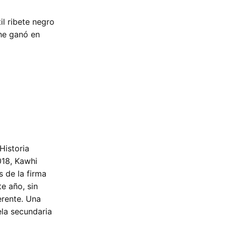
l ribete negro
she ganó en
Historia
018, Kawhi
s de la firma
e año, sin
rente. Una
ela secundaria