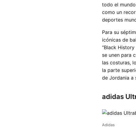
todo el mundo,
como un record
deportes mundi
Para su séptim
icónicas de bal
“Black History
se unen para c
las costuras, 
la parte super
de Jordania a s
adidas Ult
Adidas