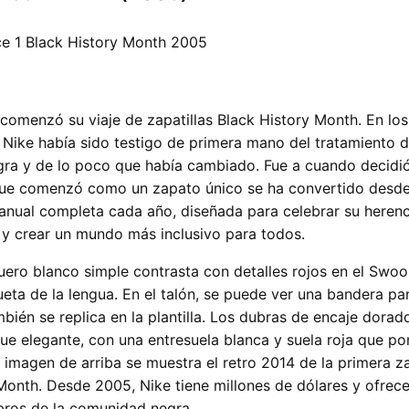
comenzó su viaje de zapatillas Black History Month. En lo
, Nike había sido testigo de primera mano del tratamiento d
ra y de lo poco que había cambiado. Fue a cuando decidió
que comenzó como un zapato único se ha convertido desd
anual completa cada año, diseñada para celebrar su herenc
y crear un mundo más inclusivo para todos.
ero blanco simple contrasta con detalles rojos en el Swoo
queta de la lengua. En el talón, se puede ver una bandera pa
mbién se replica en la plantilla. Los dubras de encaje dora
ue elegante, con una entresuela blanca y suela roja que po
a imagen de arriba se muestra el retro 2014 de la primera za
Month. Desde 2005, Nike tiene millones de dólares y ofrec
bros de la comunidad negra.