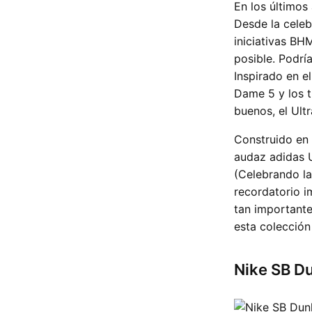
En los últimos
Desde la celeb
iniciativas B
posible. Podrí
Inspirado en e
Dame 5 y los t
buenos, el Ultr
Construido en 
audaz adidas U
(Celebrando la 
recordatorio i
tan important
esta colección
Nike SB D