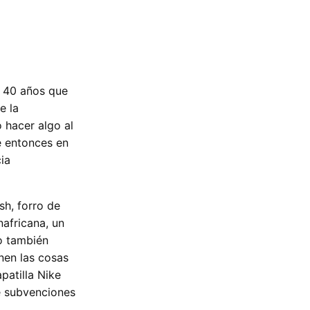
s 40 años que
e la
 hacer algo al
e entonces en
ia
sh, forro de
nafricana, un
do también
nen las cosas
patilla Nike
e subvenciones