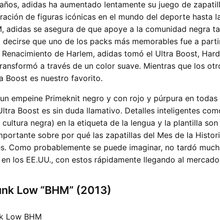
 años, adidas ha aumentado lentamente su juego de zapatil
ración de figuras icónicas en el mundo del deporte hasta l
HM, adidas se asegura de que apoye a la comunidad negra t
a decirse que uno de los packs más memorables fue a parti
l Renacimiento de Harlem, adidas tomó el Ultra Boost, Hard
ransformó a través de un color suave. Mientras que los otr
a Boost es nuestro favorito.
un empeine Primeknit negro y con rojo y púrpura en todas 
ltra Boost es sin duda llamativo. Detalles inteligentes co
cultura negra) en la etiqueta de la lengua y la plantilla son
mportante sobre por qué las zapatillas del Mes de la Histor
es. Como probablemente se puede imaginar, no tardó much
 en los EE.UU., con estos rápidamente llegando al mercado
unk Low “BHM” (2013)