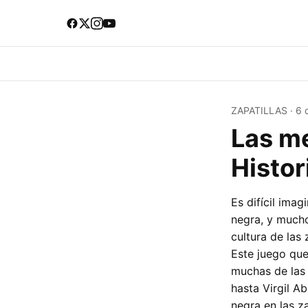
ZAPATILLAS
·
6 
Las me
Histor
Es difícil ima
negra, y mucho
cultura de las
Este juego que
muchas de las
hasta Virgil A
negra en las z