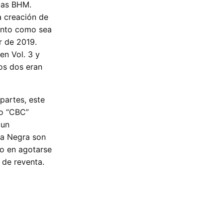
las BHM.
a creación de
anto como sea
r de 2019.
en Vol. 3 y
os dos eran
partes, este
mo “CBC”
 un
ia Negra son
o en agotarse
 de reventa.