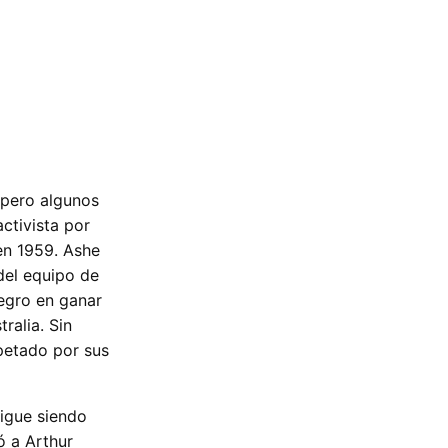
 pero algunos
activista por
 en 1959. Ashe
del equipo de
egro en ganar
ralia. Sin
spetado por sus
sigue siendo
ó a Arthur