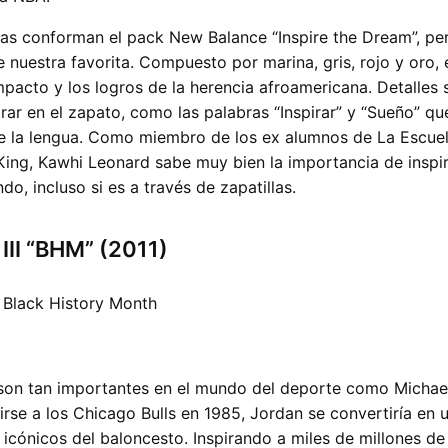
las conforman el pack New Balance “Inspire the Dream”, per
e nuestra favorita. Compuesto por marina, gris, rojo y oro,
mpacto y los logros de la herencia afroamericana. Detalles s
ar en el zapato, como las palabras “Inspirar” y “Sueño” q
de la lengua. Como miembro de los ex alumnos de La Escue
King, Kawhi Leonard sabe muy bien la importancia de inspi
o, incluso si es a través de zapatillas.
 III “BHM” (2011)
 son tan importantes en el mundo del deporte como Michae
rse a los Chicago Bulls en 1985, Jordan se convertiría en 
icónicos del baloncesto. Inspirando a miles de millones d