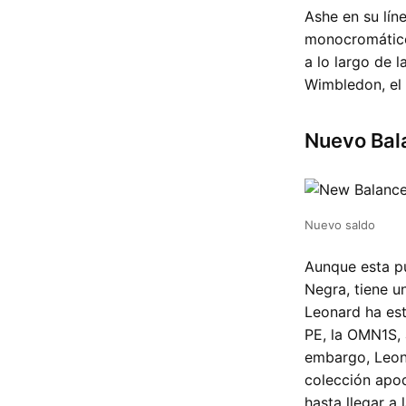
Ashe en su lín
monocromático 
a lo largo de 
Wimbledon, el 
Nuevo Bala
Nuevo saldo
Aunque esta pu
Negra, tiene u
Leonard ha est
PE, la OMN1S, 
embargo, Leon
colección apod
hasta llegar a 