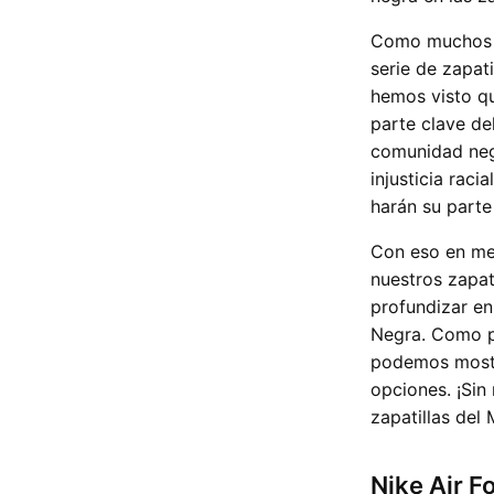
Como muchos ca
serie de zapat
hemos visto qu
parte clave de
comunidad negr
injusticia rac
harán su part
Con eso en me
nuestros zapat
profundizar en
Negra. Como p
podemos mostr
opciones. ¡Sin
zapatillas del 
Nike Air F