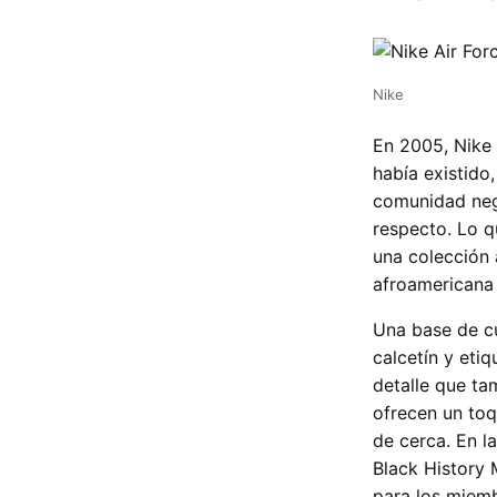
Nike
En 2005, Nike 
había existido
comunidad neg
respecto. Lo 
una colección 
afroamericana 
Una base de cu
calcetín y eti
detalle que ta
ofrecen un toq
de cerca. En l
Black History 
para los miem